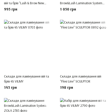
вій та брів "Lash & Brow New
Brow&Lash Lamination System
Look" Lendi
ZOLA
995 грн
1 050 грн
Склади для ламінування вій та
Склади для ламінування вій
брів 4S VILMY
"Flexi Line" SCULPTOR
145 грн
198 грн