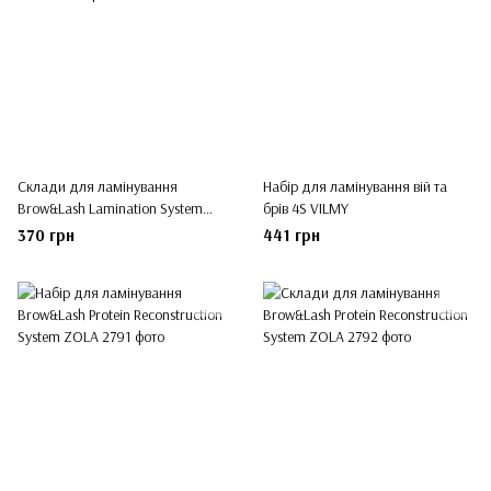
Склади для ламінування
Набір для ламінування вій та
Brow&Lash Lamination System
брів 4S VILMY
ZOLA
370 грн
441 грн