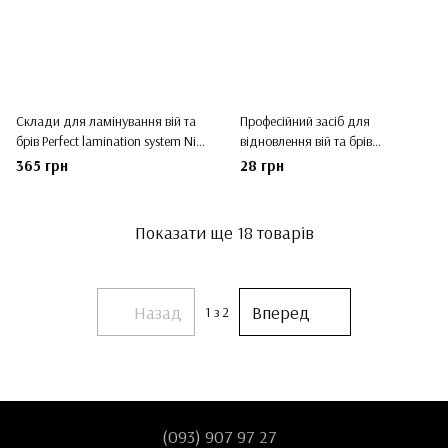
Склади для ламінування вій та
Професійний засіб для
брів Perfect lamination system Nikk
відновлення вій та брів
Mole
Lashes&brows keratin care STEP
365 грн
28 грн
№3 Nikk Mole (ампула, 3 мл)
Показати ще 18 товарів
Назад
Вперед
1
з 2
(093) 907 97 27