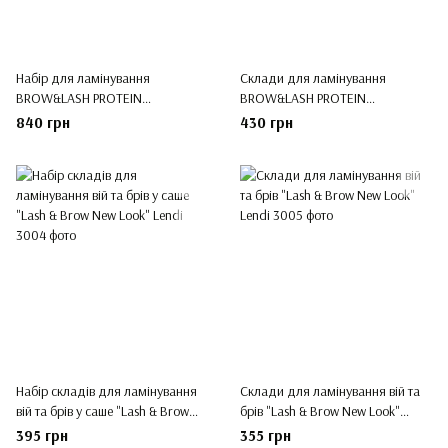
Набір для ламінування
Склади для ламінування
BROW&LASH PROTEIN
BROW&LASH PROTEIN
RECONSTRUCTION SYSTEM
RECONSTRUCTION SYSTEM
840 грн
430 грн
COLOR LAB EMOTION ZOLA
COLOR LAB EMOTION ZOLA
Набір складів для ламінування
Склади для ламінування вій та
вій та брів у саше "Lash & Brow
брів "Lash & Brow New Look"
New Look" Lendi
Lendi
395 грн
355 грн