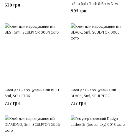
вій та брів "Lash & Brow New
330 грн
Look" Lendi
995 грн
Клей для нарощування вій BEST
Клей для нарощування вій
5ml, SCULPTOR
BLACK, 5ml, SCULPTOR
737 грн
737 грн