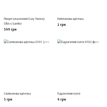
Пінцет класичний Easy Tweezy
Нейлонова щіточка
Okis x Samko
2 грн
349 грн
Силіконова щіточка
Гідрогелеві патчі
3 грн
4 грн