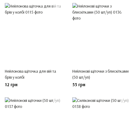
Нейлонова щіточка для вій та
Нейлонові щіточки з блискітками
брів у колбі
(50 шт/уп)
12 грн
55 грн