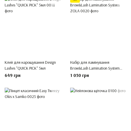
Клей для нарощування Design
Набір для ламінування
Lashes "QUICK PICK" 5мл
Brow&Lash Lamination System
ZOLA
649 грн
1 050 грн