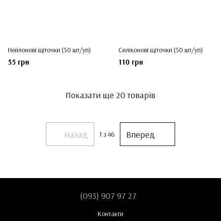
Нейлонові щіточки (50 шт/уп)
Силіконові щіточки (50 шт/уп)
55 грн
110 грн
Показати ще 20 товарів
Назад
Вперед
1
з 46
(093) 907 97 27
Контакти