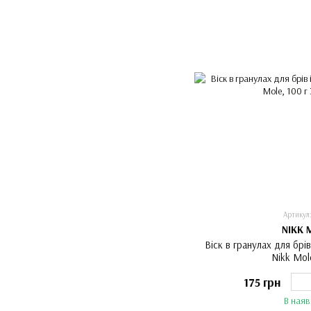
Артикул
NIKK 
Віск в гранулах для брів
Nikk Mol
175 грн
В наяв