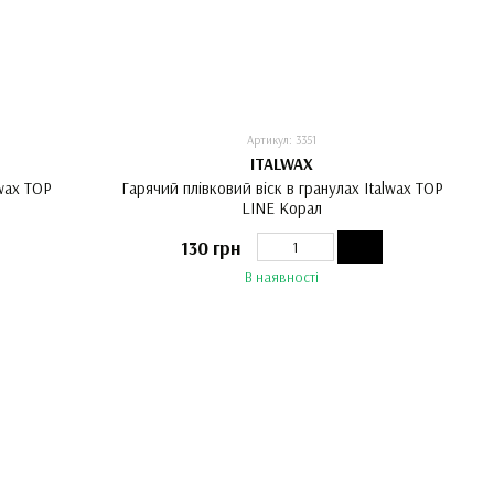
Артикул: 3351
ITALWAX
lwax TOP
Гарячий плівковий віск в гранулах Italwax TOP
LINE Корал
130 грн
В наявності