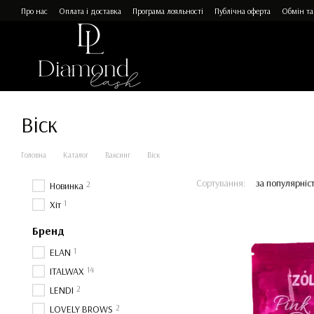
Перейти до основного контенту
Про нас
Оплата і доставка
Програма лояльності
Публічна оферта
Обмін та
Віск
Головна
Каталог
Ваксинг
Віск
Сортування:
за популярніс
2
Новинка
1
Хіт
Бренд
1
ELAN
14
ITALWAX
2
LENDI
2
LOVELY BROWS