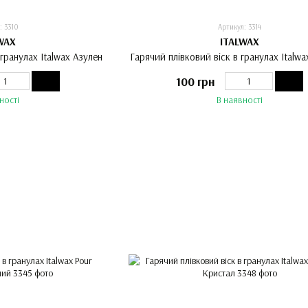
: 3310
Артикул: 3314
WAX
ITALWAX
 гранулах Italwax Азулен
Гарячий плівковий віск в гранулах Italw
100 грн
ності
В наявності