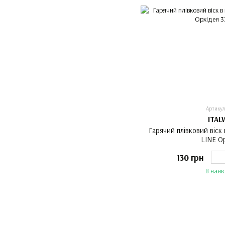
Артикул
ITAL
Гарячий плівковий віск 
LINE О
130 грн
В наяв