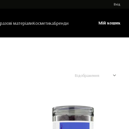
Вхід
Мій кошик
азові матеріали
Косметика
Бренди
Відображення: