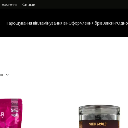
 повернення
Контакти
Нарощування вій
Ламінування вій
Оформлення брів
Ваксинг
Однор
тю