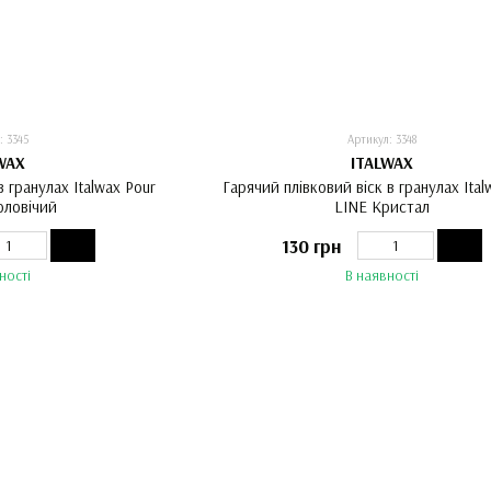
: 3345
Артикул: 3348
WAX
ITALWAX
в гранулах Italwax Pour
Гарячий плівковий віск в гранулах Ita
ловічий
LINE Кристал
130 грн
ності
В наявності