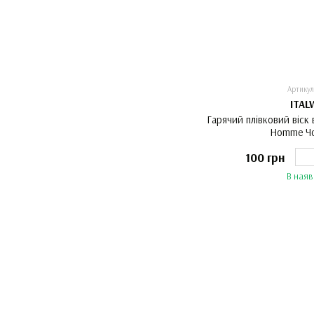
Артикул
ITAL
Гарячий плівковий віск 
Homme Чо
100 грн
В наяв