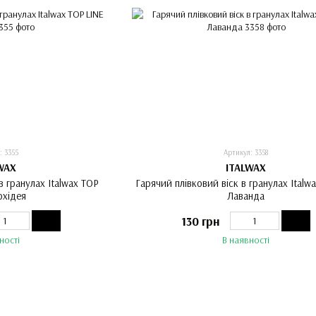
: 3355
Артикул: 3358
WAX
ITALWAX
в гранулах Italwax TOP
Гарячий плівковий віск в гранулах Italw
рхідея
Лаванда
130 грн
ності
В наявності