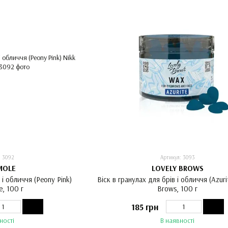
: 3092
Артикул: 3093
MOLE
LOVELY BROWS
 і обличчя (Peony Pink)
Віск в гранулах для брів і обличчя (Azuri
e, 100 г
Brows, 100 г
185 грн
ності
В наявності