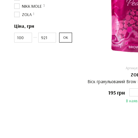
3
NIKK MOLE
1
ZOLA
Ціна, грн
Від Ціна, грн
До Ціна, грн
ОК
Артикул
ZO
Віск гранульований Brow 
195 грн
В наяв