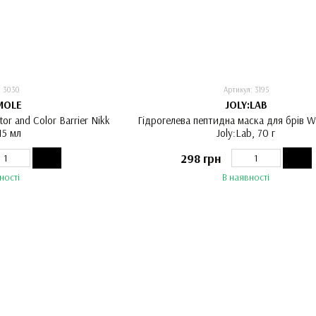
: 3030
Артикул: 3195
MOLE
JOLY:LAB
or and Color Barrier Nikk
Гідрогелева пептидна маска для брів 
15 мл
Joly:Lab, 70 г
298 грн
ності
В наявності