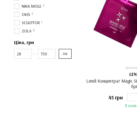
2
NIKK MOLE
3
OKIS
1
SCULPTOR
8
ZOLA
Ціна, грн
Від Ціна, грн
До Ціна, грн
ОК
Артикул
LEN
Lendi Концентрат Magic Si
бр
45 грн
В наяв