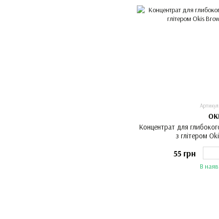
Артикул
OK
Концентрат для глибокого
з глітером Ok
55 грн
В наяв