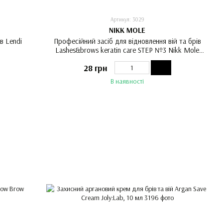
Артикул: 3029
NIKK MOLE
в Lendi
Професійний засіб для відновлення вій та брів
Lashes&brows keratin care STEP №3 Nikk Mole
(ампула, 3 мл)
28 грн
В наявності