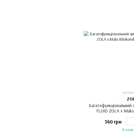
Артикул
ZO
Багатофункціональний
FLUID ZOLA x Maks 
340 грн
В наяв