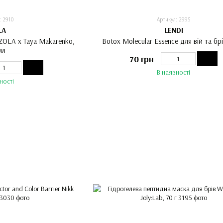
: 2910
Артикул: 2995
LA
LENDI
 ZOLA x Taya Makarenko,
Botox Molecular Essence для вій та брі
мл
70 грн
В наявності
ності