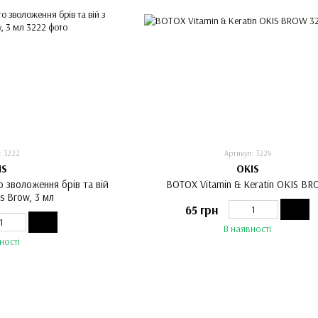
: 3222
Артикул: 3224
IS
OKIS
 зволоження брів та вій
BOTOX Vitamin & Keratin OKIS B
is Brow, 3 мл
65 грн
В наявності
ності