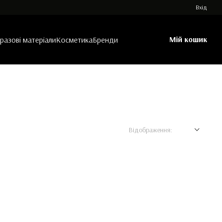
Вхід
Мій кошик
азові матеріали
Косметика
Бренди
Відображення: