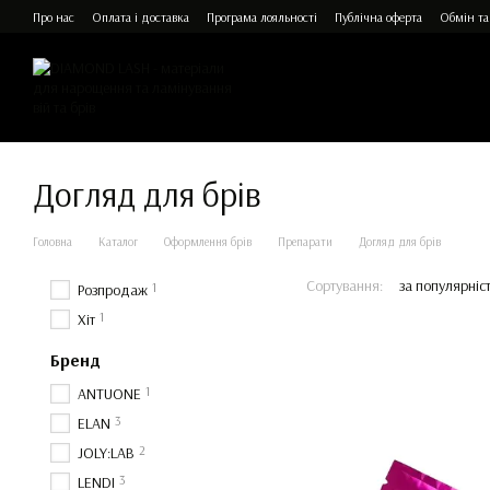
Перейти до основного контенту
Про нас
Оплата і доставка
Програма лояльності
Публічна оферта
Обмін та
Догляд для брів
Головна
Каталог
Оформлення брів
Препарати
Догляд для брів
Сортування:
за популярніс
1
Розпродаж
1
Хіт
Бренд
1
ANTUONE
3
ELAN
2
JOLY:LAB
3
LENDI