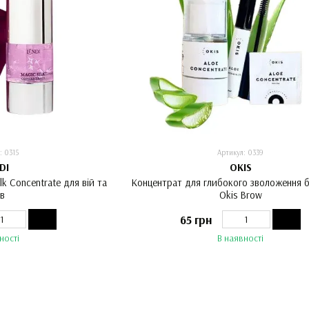
: 0315
Артикул: 0339
DI
OKIS
lk Concentrate для вій та
Концентрат для глибокого зволоження бр
ів
Okis Brow
65 грн
ності
В наявності