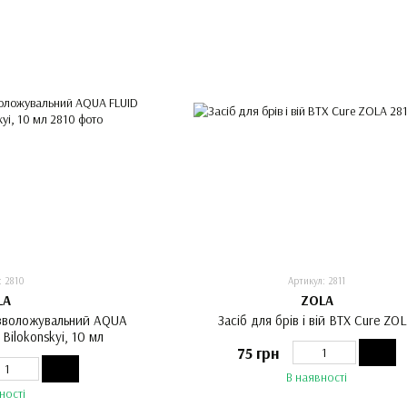
: 2810
Артикул: 2811
LA
ZOLA
 зволожувальний AQUA
Засіб для брів і вій BTX Cure ZO
Bilokonskyi, 10 мл
75 грн
В наявності
ності