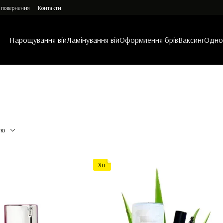
 повернення
Контакти
Нарощування вій
Ламінування вій
Оформлення брів
Ваксинг
Однор
тю
Хіт