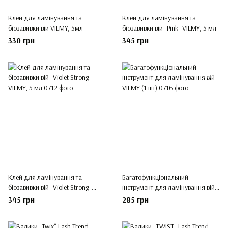
Клей для ламінування та
Клей для ламінування та
біозавивки вій VILMY, 5мл
біозавивки вій "Pink" VILMY, 5 мл
330 грн
345 грн
Клей для ламінування та
Багатофункціональний
біозавивки вій "Violet Strong"
інструмент для ламінування вій
VILMY, 5 мл
VILMY (1 шт)
345 грн
285 грн