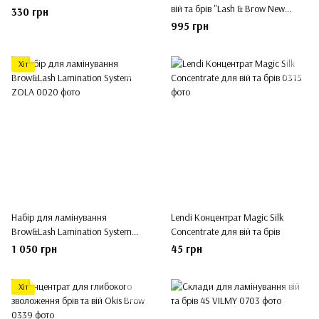
вій та брів "Lash & Brow New
330 грн
Look" Lendi
995 грн
Хіт
Набір для ламінування
Lendi Концентрат Magic Silk
Brow&Lash Lamination System
Concentrate для вій та брів
ZOLA
1 050 грн
45 грн
Хіт