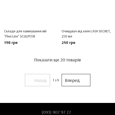
Склади для ламінування вій
Очищувач від клея LASH SECRET,
"Flexi Line" SCULPTOR
250 мл
198 грн
240 грн
Показати ще 20 товарів
Назад
Вперед
1
з 9
(093) 907 97 27