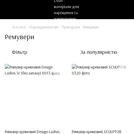
Каталог
Нарощування вій
Препарати
Ремувери
Ремувери
Фільтр
За популярністю
Ремувер кремовий Design Lashes
Ремувер кремовий SCULPTOR