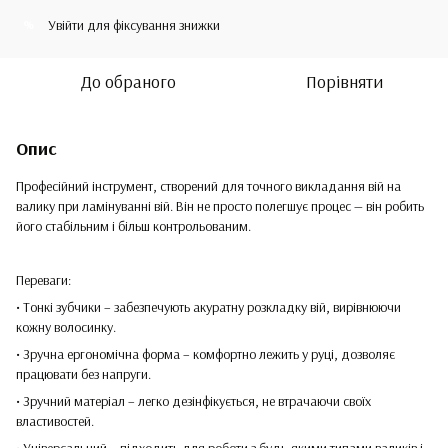
Увійти
для фіксування знижки
%
До обраного
Порівняти
Опис
Професійний інструмент, створений для точного викладання вій на
валику при ламінуванні вій. Він не просто полегшує процес — він робить
його стабільним і більш контрольованим.
Переваги:
• Тонкі зубчики – забезпечують акуратну розкладку вій, вирівнюючи
кожну волосинку.
• Зручна ергономічна форма – комфортно лежить у руці, дозволяє
працювати без напруги.
• Зручний матеріал – легко дезінфікується, не втрачаючи своїх
властивостей.
• Універсальний – підходить для роботи з будь-якими типами валиків і