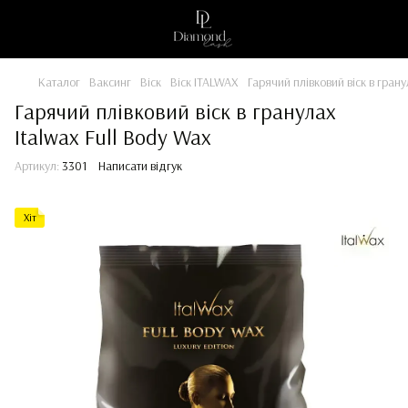
Каталог
Ваксинг
Віск
Віск ITALWAX
Гарячий плівковий віск в грану
Гарячий плівковий віск в гранулах
Italwax Full Body Wax
Артикул:
3301
Написати відгук
Хіт