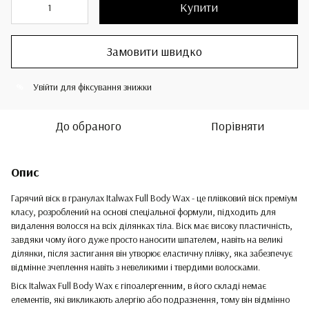
Купити
Замовити швидко
Увійти
для фіксування знижки
%
До обраного
Порівняти
Опис
Гарячий віск в гранулах Italwax Full Body Wax - це плівковий віск преміум
класу, розроблений на основі спеціальної формули, підходить для
видалення волосся на всіх ділянках тіла. Віск має високу пластичність,
завдяки чому його дуже просто наносити шпателем, навіть на великі
ділянки, після застигання він утворює еластичну плівку, яка забезпечує
відмінне зчеплення навіть з невеликими і твердими волосками.
Віск Italwax Full Body Wax є гіпоалергенним, в його складі немає
елементів, які викликають алергію або подразнення, тому він відмінно