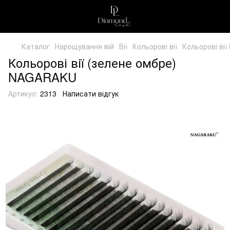
Каталог
Нарощування вій
Вії
Кольорові вії
Кольорові ві
Кольорові вії (зелене омбре)
NAGARAKU
Артикул:
2313
Написати відгук