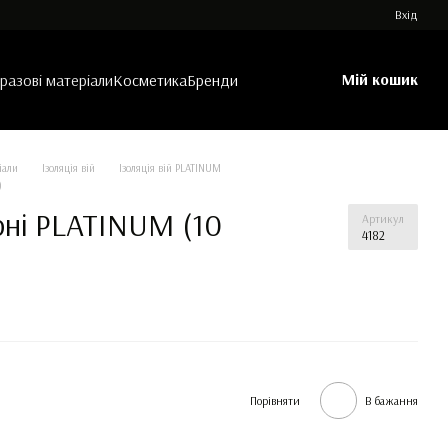
Вхід
Мій кошик
азові матеріали
Косметика
Бренди
іали
Ізоляція вій
Ізоляція вій PLATINUM
)
орні PLATINUM (10
Артикул
4182
Порівняти
В бажання