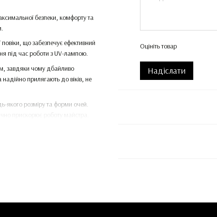
максимальної безпеки, комфорту та
.
 повіки, що забезпечує ефективний
Оцініть товар
ння під час роботи з UV-лампою.
ром, завдяки чому дбайливо
Надіслати
 надійно прилягають до віків, не
ь-якого розміру та форми очей.
ачно прискорює роботу майстра.