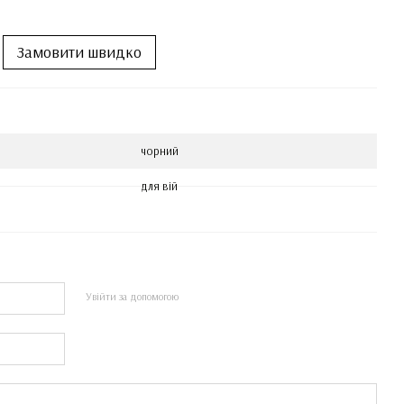
Замовити швидко
чорний
для вій
Увійти за допомогою