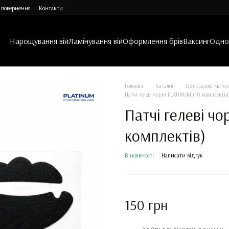
 повернення
Контакти
Нарощування вій
Ламінування вій
Оформлення брів
Ваксинг
Однор
Головна
Каталог
Одноразові матер
Патчі гелеві чорні PLATINUM (10 комплектів
Патчі гелеві ч
комплектів)
В наявності
Написати відгук
150 грн
%