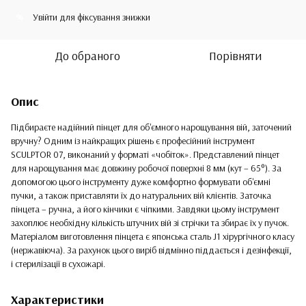
Увійти
для фіксування знижки
%
До обраного
Порівняти
Опис
Підбираєте надійний пінцет для об'ємного нарощування вій, заточений
вручну? Одним із найкращих рішень є професійний інструмент
SCULPTOR 07, виконаний у форматі «чобіток». Представлений пінцет
для нарощування має довжину робочої поверхні 8 мм (кут – 65°). За
допомогою цього інструменту дуже комфортно формувати об'ємні
пучки, а також приставляти їх до натуральних вій клієнтів. Заточка
пінцета – ручна, а його кінчики є чіпкими. Завдяки цьому інструмент
захоплює необхідну кількість штучних вій зі стрічки та збирає їх у пучок.
Матеріалом виготовлення пінцета є японська сталь J1 хірургічного класу
(нержавіюча). За рахунок цього виріб відмінно піддається і дезінфекції,
і стерилізації в сухожарі.
Характеристики