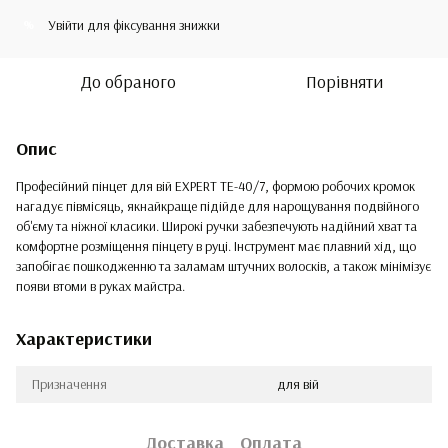
Увійти
для фіксування знижки
%
До обраного
Порівняти
Опис
Професійний пінцет для вій EXPERT TE-40/7, формою робочих кромок
нагадує півмісяць, якнайкраще підійде для нарощування подвійного
об'єму та ніжної класики. Широкі ручки забезпечують надійний хват та
комфортне розміщення пінцету в руці. Інструмент має плавний хід, що
запобігає пошкодженню та заламам штучних волосків, а також мінімізує
появи втоми в руках майстра.
Характеристики
Призначення
для вій
Доставка
Оплата