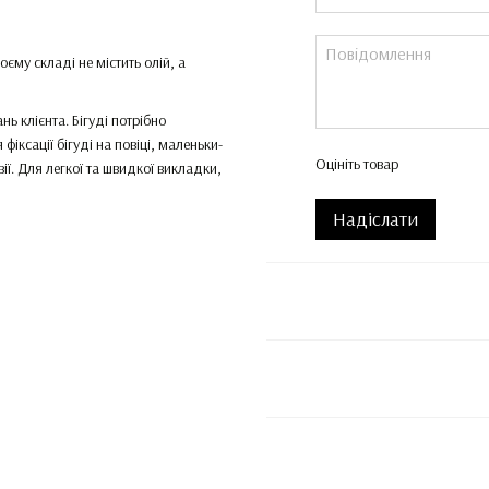
оєму складі не містить олій, а
нь клієнта. Бігуді потрібно
фіксації бігуді на повіці, маленьки-
Оцініть товар
вії. Для легкої та швидкої викладки,
Надіслати
ореня вій 1-2 мм, витримувати
 №1, відкривають лусочки, завдяки
в’язки, які відповідають за
шки ватним диском або ватною
или склад №1. Кількість складу №2
ти кількості складу №1, який було