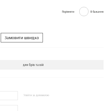
Порівняти
В бажання
Замовити швидко
для брів та вій
Увійти за допомогою