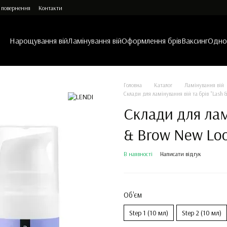
 повернення
Контакти
Нарощування вій
Ламінування вій
Оформлення брів
Ваксинг
Однор
Головна
Каталог
Ламінування вій
Склади для ламінування вій та брів "Lash &
Склади для ламі
& Brow New Loo
В наявності
Написати відгук
Об'єм
Step 1 (10 мл)
Step 2 (10 мл)