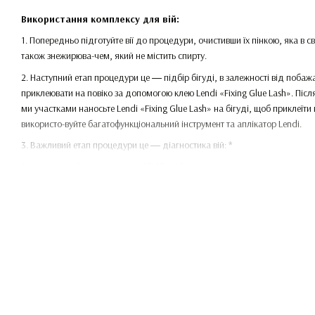
Використання комплексу для вій:
1. Попередньо підготуйте вії до процедури, очистивши їх пінкою, яка в св
також знежирюва-чем, який не містить спирту.
2. Наступний етап процедури це ― підбір бігуді, в залежності від побажа
приклеювати на повіко за допомогою клею Lendi «Fixing Glue Lash». Після 
ми участками наносьте Lendi «Fixing Glue Lash» на бігуді, щоб приклеїти 
використо-вуйте багатофункціональний інструмент та аплікатор Lendi.
3. Важливий етап процедури це ― діагностика вій: *
1-а група ― вії товсті та прямі 10-13 хв; *
2-а група ― вії середньої щільності 6-10 хв.
Нанесіть склад № 1 на зону формування завитка, зробивши відступ від к
потрібний час згідно щільності вій. Компоненти, які входять до складу
чому з легкістю проникають в середину війки, впливаючи на дисульфідні з
направлення росту вії. Після закінчення часу експозиції приберіть зали
паличкою.
4. Нанесіть склад №2 на зону формування завитка, на яку раніше нанос
, який ви, використовуєте під час процедури ламінування має відповіда