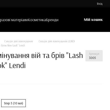
Вхід
Мій кошик
азові матеріали
Косметика
Бренди
Склади для ламінування
Склади для ламінування LENDI
 Brow New Look" Lendi
нування вій та брів "Lash
Артикул
3005
k" Lendi
Step 3 (10 мл)