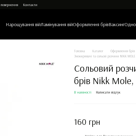
 повернення
Контакти
Нарощування вій
Ламінування вій
Оформлення брів
Ваксинг
Однор
Головна
Каталог
Оформлення брів
Знежирювачі та сольові розчини NIKK MOLE
Сольовий розчи
брів Nikk Mole,
В наявності
Написати відгук
160 грн
%