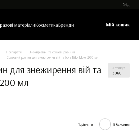
Вхід
Мій кошик
азові матеріали
Косметика
Бренди
Препарати
Знежирювачі та сольові розчини
Сольовий розчин для знежирення вій та брів Nikk Mole, 200 мл
н для знежирення вій та
Артикул
3060
 200 мл
Порівняти
В бажання