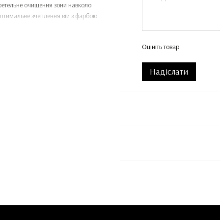
 ретельне очищення зони навколо
оптимальне зчеплення вій з фарбою
Оцініть товар
Надіслати