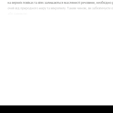
на верхніх повіках та віях залишаються маслянисті речовини, необхідно
очей від природного жиру та мікропилу. Таким чином, ви забезпечуєте 
або завивкою.