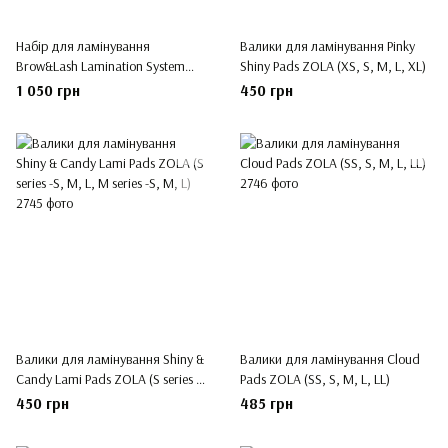
Набір для ламінування
Валики для ламінування Pinky
Brow&Lash Lamination System
Shiny Pads ZOLA (XS, S, M, L, XL)
ZOLA
1 050 грн
450 грн
Валики для ламінування Shiny &
Валики для ламінування Cloud
Candy Lami Pads ZOLA (S series -
Pads ZOLA (SS, S, M, L, LL)
S, M, L, M series -S, M, L)
450 грн
485 грн