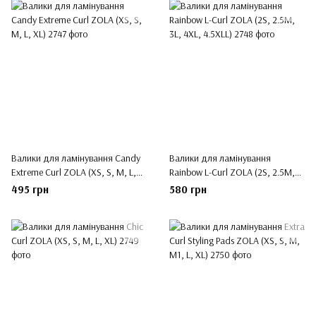
Валики для ламінування Candy
Валики для ламінування
Extreme Curl ZOLA (XS, S, M, L,
Rainbow L-Curl ZOLA (2S, 2.5M,
XL)
3L, 4XL, 4.5XLL)
495 грн
580 грн