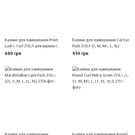
Валики для ламінування Prism
Валики для ламінування Cat Eye
Lash L-Curl ZOLA для верхніх і
Pads ZOLA (S, M, M+, L, XL)
нижніх вій
680 грн
450 грн
Валики для ламінування
Валики для ламінування Round