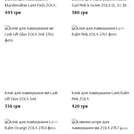
Marshmallow Lami Pads ZOLA
Curl Pink & Green ZOLA (S, S1, M,
(SS, S, M, L, LL, XL)
M1, L, L1, XL, XL1)
495 грн
580 грн
Клей для ламінування вій Lash
Клей для ламінування Lami Balm
Lift Glue ZOLA 5ml
Pink ZOLA
330 грн
420 грн