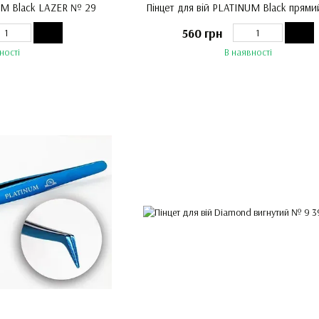
NUM Black LAZER № 29
Пінцет для вій PLATINUM Black прям
560 грн
ності
В наявності