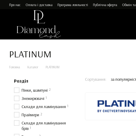
Перейти до основного контенту
Про нас
Оплата і доставка
Програма лояльності
Публічна оферта
Обмін та
PLATINUM
Головна
Каталог
PLATINUM
Сортування:
за популярніс
Розділ
2
Пінки, шампуні
1
Знежирювачі
1
Склади для ламінування
2
Праймери
Склади для ламінування
1
брів
2