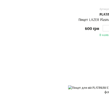
Артикул
PLAT
Пінцет LAZER Plas
600 грн
В наяв