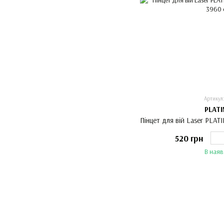
Артикул
PLAT
Пінцет для вій Laser PLA
520 грн
В наяв