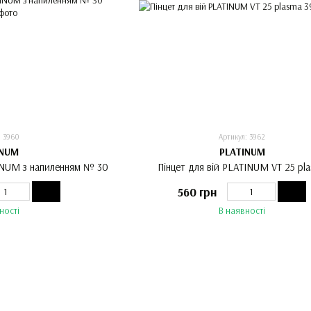
: 3960
Артикул: 3962
INUM
PLATINUM
TINUM з напиленням № 30
Пінцет для вій PLATINUM VT 25 pl
560 грн
ності
В наявності