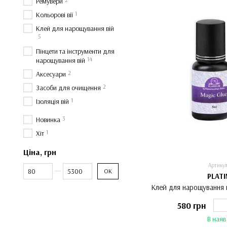
Ремувери
1
Кольорові вії
Клей для нарощування вій
5
Пінцети та інструменти для
14
нарощування вій
2
Аксесуари
2
Засоби для очищення
1
Ізоляція вій
3
Новинка
1
Хіт
Ціна, грн
Артикул
Від Ціна, грн
До Ціна, грн
ОК
PLAT
Клей для нарощування 
580 грн
В наяв