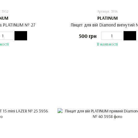
: 3952
Артикул: 3954
INUM
PLATINUM
ma PLATINUM № 27
Пінцет для вій Diamond вигнутий
500 грн
ності
В наявності