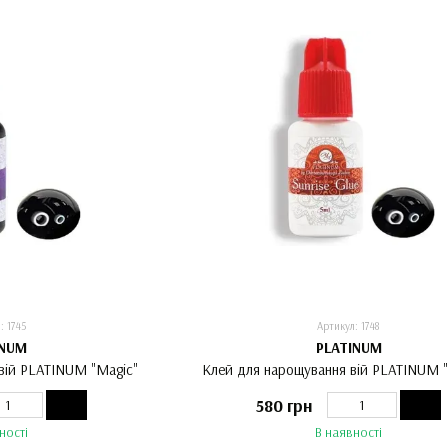
: 1745
Артикул: 1748
INUM
PLATINUM
вій PLATINUM "Magic"
Клей для нарощування вій PLATINUM "S
580 грн
ності
В наявності