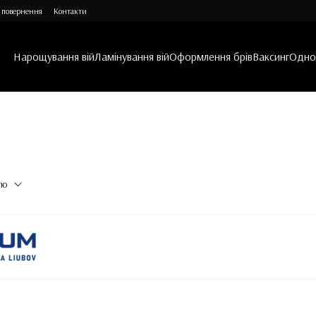
 повернення
Контакти
Нарощування вій
Ламінування вій
Оформлення брів
Ваксинг
Однор
тю