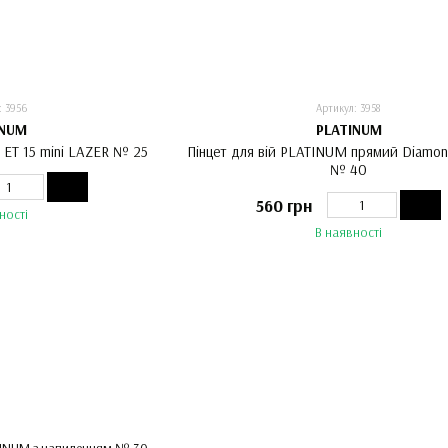
: 3956
Артикул: 3958
INUM
PLATINUM
 ET 15 mini LAZER № 25
Пінцет для вій PLATINUM прямий Diamon
№ 40
560 грн
ності
В наявності