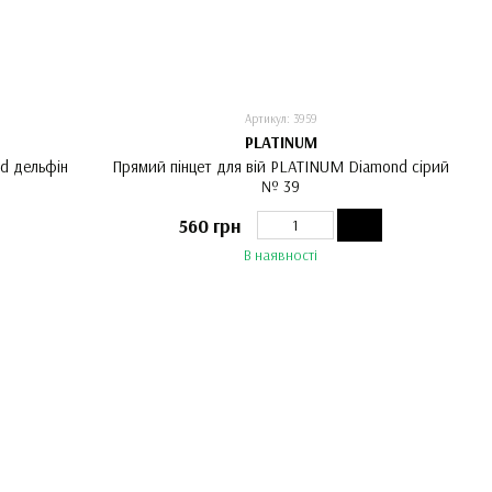
Артикул: 3959
PLATINUM
d дельфін
Прямий пінцет для вій PLATINUM Diamond сірий
№ 39
560 грн
В наявності