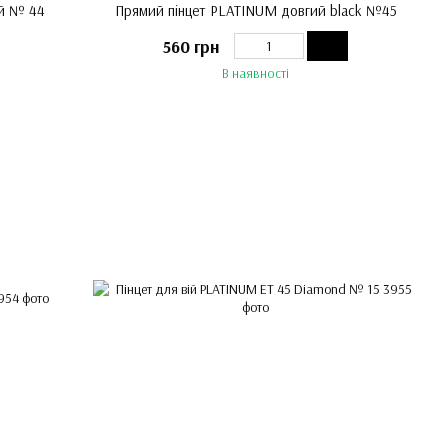
ий № 44
Прямий пінцет PLATINUM довгий black №45
560 грн
В наявності