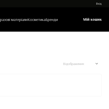
Вхід
Мій кошик
азові матеріали
Косметика
Бренди
Відображення: